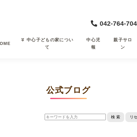
042-764-70
中心児
親子サロ
中心子どもの家につい
OME
報
ン
て
公式ブログ
検 索
リ