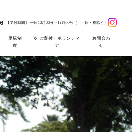
46
【受付時間】 平日10時00分～17時00分（土・日・祝除く）
里親制
お問合わ
ご寄付・ボランティ
度
せ
ア