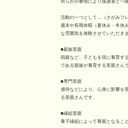
何らかの事情により保護者と一
活動の一つとして…（さがみフ
週末や長期休暇（夏休み・冬休
な雰囲気を体験させていただき
■親族里親
両親など、子どもを現に養育す
である親族が養育する里親さん
■専門里親
虐待などにより、心身に影響を
る里親さんです。
■縁組里親
養子縁組によって養親となるこ