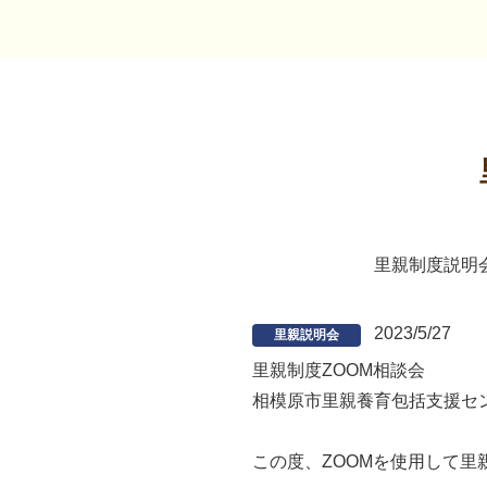
里親制度説明
2023/5/27
里親説明会
里親制度ZOOM相談会
相模原市里親養育包括支援セ
この度、ZOOMを使用して