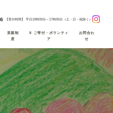
46
【受付時間】 平日10時00分～17時00分（土・日・祝除く）
里親制
お問合わ
ご寄付・ボランティ
度
せ
ア